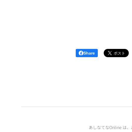
Share
あしなてなOnline