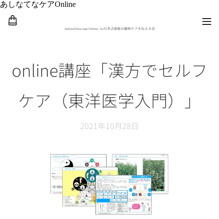
あしなてなケアOnline
AshinaTena cara Online by
日本式家庭の緩和ケアを伝える会
online講座
「漢方でセルフ
ケア（東洋医学入門）」
2021年10月28日