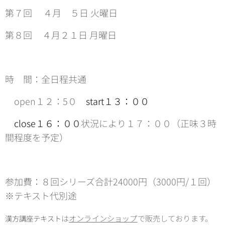
第７回 ４月 ５日 火曜日
第８回 ４月２１日 月曜日
時 間：全日程共通
open１２：5０
start１３：００
close１６：００
状況により１７：００（正味３時
間程度を予定）
参加費：８回シリーズ合計24000円（3000円/１回）
※テキスト代別途
は
オンラインショップ
で販売しております。
漢方講座テキスト