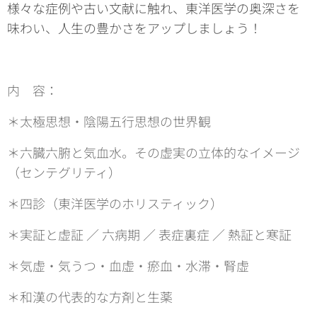
様々な症例や古い文献に触れ、
東洋医学の奥深さを
味わい、人生の豊かさをアップしましょう！
内 容：
＊太極思想・陰陽五行思想の世界観
＊六臓六腑と気血水。その虚実の立体的なイメージ
（センテグリティ）
＊四診（東洋医学のホリスティック）
＊実証と虚証 ／ 六病期 ／ 表症裏症 ／ 熱証と寒証
＊気虚・気うつ・血虚・瘀血・水滞・腎虚
＊和漢の代表的な方剤と生薬