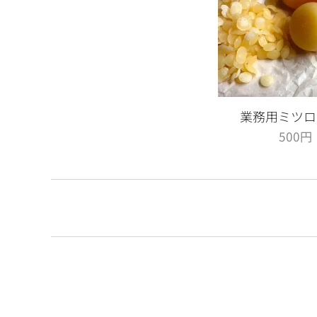
業務用ミツロ
500
円