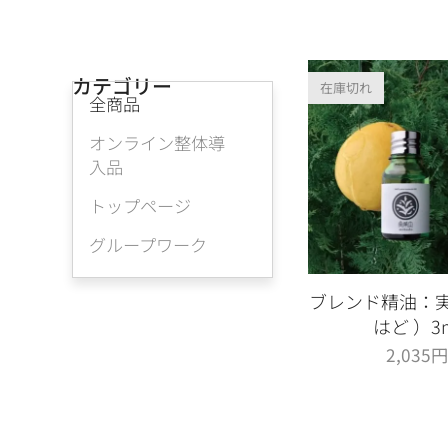
カテゴリー
在庫切れ
全商品
オンライン整体導
入品
トップページ
グループワーク
ブレンド精油：
はど ）3
2,035