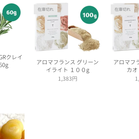
在庫切れ
在庫切れ
GRクレイ
アロマフランス グリーン
アロマフ
60g
イライト １００g
カオリ
円
1,383
円
1