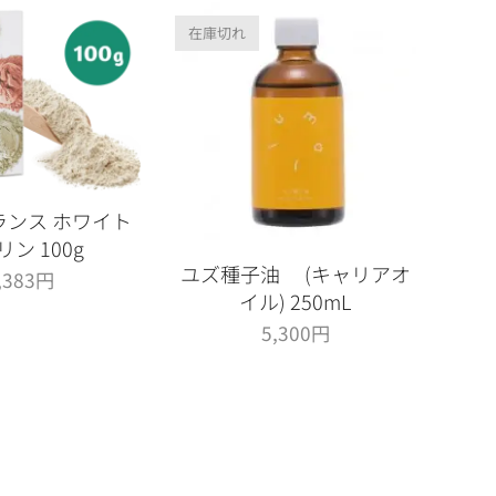
在庫切れ
ランス ホワイト
ン 100g
ユズ種子油 (キャリアオ
,383
円
イル) 250mL
5,300
円