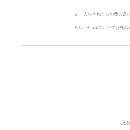
※ご入金された参加費の返
※Facebookグループ以
送