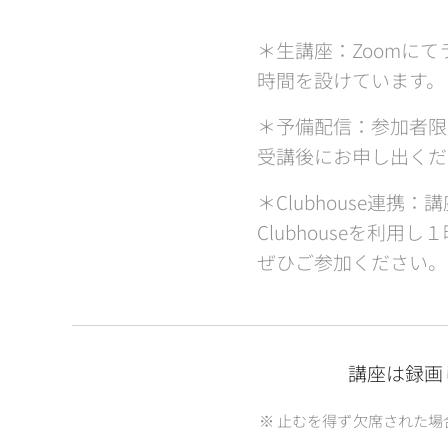
＊生講座：Zoomに
時間を設けています。
＊予備配信：参加者限
受講後にお申し出くだ
＊Clubhouse連
Clubhouseを利
ぜひご参加ください。
講座は録画
※ 止むを得ず欠席された場