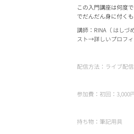
この入門講座は何度で
でだんだん身に付く
講師：RINA（ はし
スト→詳しいプロフィ
配信方法：ライブ配信は
参加費：初回：3,000
持ち物：筆記用具