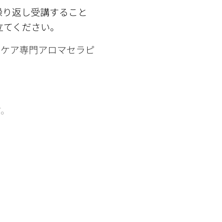
繰り返し受講すること
立てください。
緩和ケア専門アロマセラピ
す。