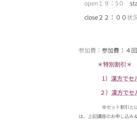
open１９：5０
s
close２２：００
状
参加費：
参加費：
４回
＊特別割引＊
1）
漢方でセ
２）
漢方でセ
※セット割引と
は、上記講座のお申し込み