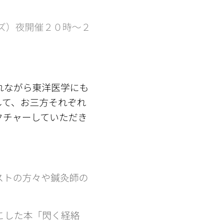
ーズ）夜開催２０時〜２
されながら東洋医学にも
して、お三方それぞれ
クチャーしていただき
ストの方々や鍼灸師の
こした本「閃く経絡