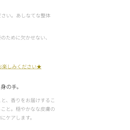
ださい。あしなてな整体
康のために欠かせない、
てお楽しみください★
自身の
手。
こと、香りをお届けするこ
ること。穏やかなな皮膚の
的にケアします。